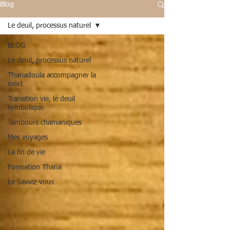
Blog
Le deuil, processus naturel
BLOG
Le deuil, processus naturel
Thanadoula accompagner la
mort
Transition vie, le deuil
symbolique
Tambours chamaniques
Mes voyages
La fin de vie
Formation Thana
Le Saviez-vous