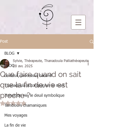
Post
BLOG
Sylvie, Thérapeute, Thanadoula Palliathérapeute
BLOG
28 avr. 2025
Que faire quand on sait
Le deuil, processus naturel
que la fin de vie est
Thanadoula accompagner la mort
proche ?
Transition vie, le deuil symbolique
Noté NaN étoiles sur 5.
Tambours chamaniques
Mes voyages
La fin de vie