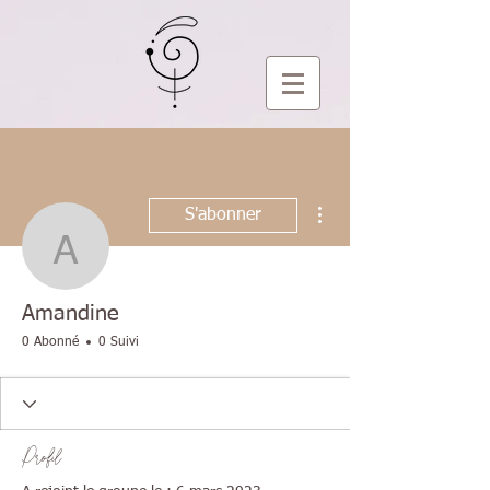
Plus d'actions
S'abonner
Amandine
Amandine
0 Abonné
0 Suivi
Profil