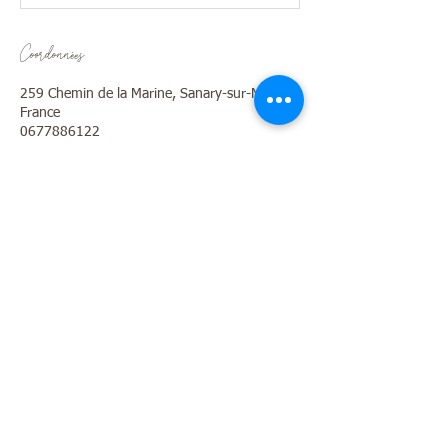
Coordonnées
259 Chemin de la Marine, Sanary-sur-Mer,
France
0677886122
sylviediscalathana@gmail.com
S'inscrire à la Newsletter
06 77 88 61 22