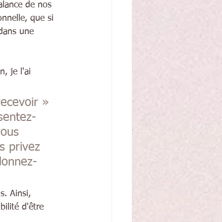
alance de nos 
nnelle, que si 
 dans une 
, je l'ai 
ecevoir » 
sentez-
ous 
s privez 
donnez-
. Ainsi, 
ilité d'être 