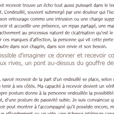
et recevoir trouve un écho tout aussi puissant dans le te
L'endeuillé, souvent submergé par une douleur qui l'isol
e son entourage comme une intrusion ou une charge supp
evoir et accueillir une présence, un repas partagé, une m
 activement au processus naturel de cicatrisation qu'est le
ir ces marques d'affection, la personne qui vit cette pert
l'autre dans son chagrin, dans son envie et son besoin. 
possible d'imaginer ce donner et recevoir 
ux rives, un pont au-dessus du gouffre de
 savoir recevoir de la part d'un endeuillé se place, selo
 tenir à ses côtés. Ma capacité à recevoir devient un vérit
re posture donne à la personne endeuillée la possibilité 
nt, d'une posture de passivité subie. Je suis convaincue q
r peut montrer à l'accompagné qu'il possède encore, ma
un effondrement ou un vide, une richesse intérieure capa