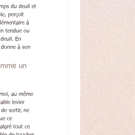
mps du deuil et 
e, perçoit 
lémentaire à 
ain tendue ou 
 deuil. En 
e donne à son 
comme un 
 
n moi, au même 
able levier 
de sortir, ne 
ue ce 
lgré tout ce 
ble de toucher 