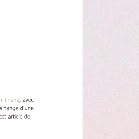
n Thana
, avec 
échange d'une 
cet article de 