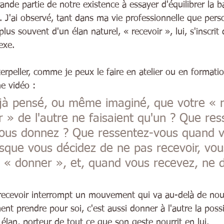
nde partie de notre existence à essayer d'équilibrer la b
 J'ai observé, tant dans ma vie professionnelle que perso
plus souvent d'un élan naturel, « recevoir », lui, s'inscrit
exe.
terpeller, comme je peux le faire en atelier ou en formation
ne vidéo :  
jà pensé, ou même imaginé, que votre « r
r » de l'autre ne faisaient qu'un ? Que res
ous donnez ? Que ressentez-vous quand v
sque vous décidez de ne pas recevoir, vou
n « donner », et, quand vous recevez, ne 
ecevoir interrompt un mouvement qui va au-delà de nous
ent prendre pour soi, c'est aussi donner à l'autre la possib
lan, porteur de tout ce que son geste nourrit en lui.