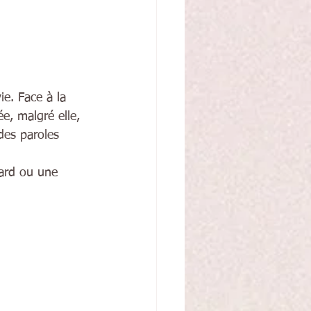
e. Face à la 
, malgré elle, 
 des paroles 
gard ou une 