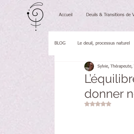
Accueil
Deuils & Transitions de 
BLOG
Le deuil, processus naturel
Sylvie, Thérapeute,
Tambours chamaniques
Mes 
L’équilib
donner n
Noté NaN étoiles sur 