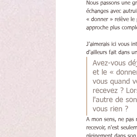
Nous passons une gra
échanges avec autrui.
« donner » relève le 
approche plus compl
J'aimerais ici vous in
d'ailleurs fait dans u
Avez-vous dé
et le « donne
vous quand v
recevez ? Lor
l'autre de so
vous rien ?
A mon sens, ne pas r
recevoir, n'est seulem
pleinement dans son é