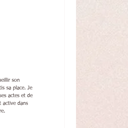
illir son 
is sa place. Je 
ses actes et de 
t active dans 
re. 