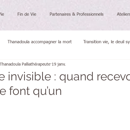
Vie
Fin de Vie
Partenaires & Professionnels
Atelie
Thanadoula accompagner la mort
Transition vie, le deuil 
 Thanadoula Palliathérapeute
19 janv.
voyages
La fin de vie
Formation Thana
Le Saviez-v
re invisible : quand recevo
e font qu’un
5.