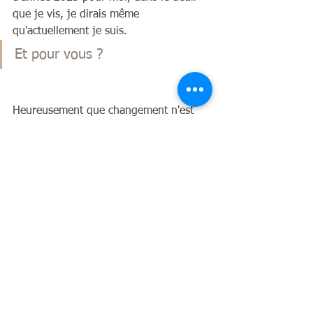
que je vis, je dirais même 
qu'actuellement je suis. 
Et pour vous ?  
Heureusement que changement n'est 
pas synonyme de souffrance mais il est 
toujours associé à un deuil dit 
symbolique.
Envie d'une pause, je bois un verre 
d'eau fraîche et je regarde mon 
téléphone... et j'apprends la naissance 
d' une petite fille, un nouveau trésor de 
vie. Je souris en me disant que c'est 
une belle conclusion pour cet article de 
blog.