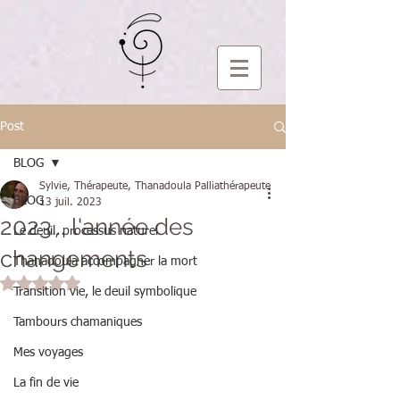
Post
BLOG
Sylvie, Thérapeute, Thanadoula Palliathérapeute
BLOG
13 juil. 2023
2023... l'année des
Le deuil, processus naturel
changements
Thanadoula accompagner la mort
Noté NaN étoiles sur 5.
Transition vie, le deuil symbolique
Tambours chamaniques
Mes voyages
La fin de vie